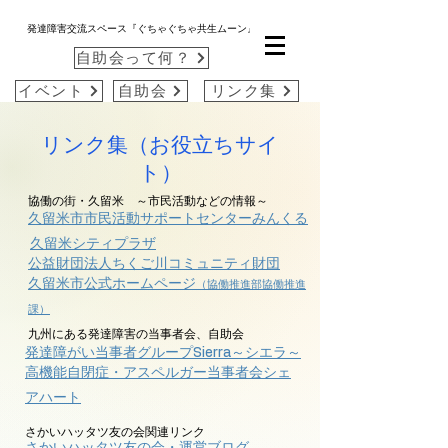
発達障害交流スペース『ぐちゃぐちゃ共生ムーン』
自助会って何？
イベント
自助会
リンク集
​リンク集（お役立ちサイ
ト）
協働の街・久留米 ～市民活動などの情報～
​久留米市市民活動サポートセンターみんくる
​久留米シティプラザ
公益財団法人ちくご川コミュニティ財団
​久留米市公式ホームページ
（協働推進部協働推進
課）
九州にある発達障害の当事者会、自助会
発達障がい当事者グループSierra～シエラ～
​高機能自閉症・アスペルガー当事者会シェ
アハート
さかいハッタツ友の会関連リンク