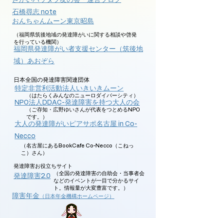
​さかいハッタツ友の会・運営ブログ
​石橋尋志 note
​おんちゃんムーン東京昭島
（福岡県筑後地域の発達障がいに関する相談や啓発
を行っている機関）
​福岡県発達障がい者支援センター（筑後地
域）あおぞら
日本全国の発達障害関連団体
​特定非営利活動法人いきいきムーン
​（はたらくみんなのニューロダイバーシティ）
​NPO法人DDAC-発達障害を持つ大人の会
​（ご存知・広野ゆいさんが代表をつとめるNPO
です。）
大人の発達障がいピアサポ名古屋 in Co-
Necco
​（名古屋にあるBookCafe Co-Necco（こねっ
こ）さん）
​発達障害お役立ちサイト
​（全国の発達障害の自助会・当事者会
​発達障害2.0
などのイベントが一目で分かるサイ
ト。情報量が大変豊富です。）
障害年金
（日本年金機構ホームページ）